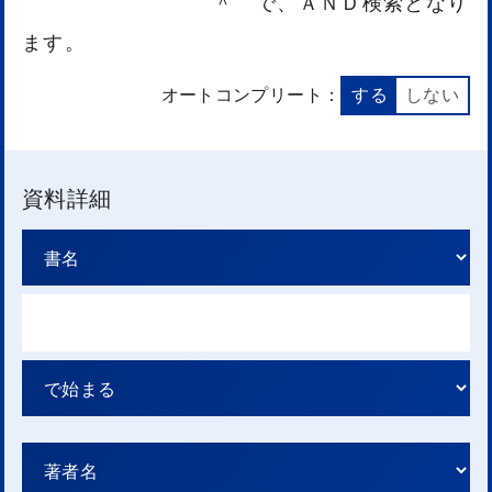
＾ で、ＡＮＤ検索となり
ます。
オートコンプリート：
する
しない
資料詳細